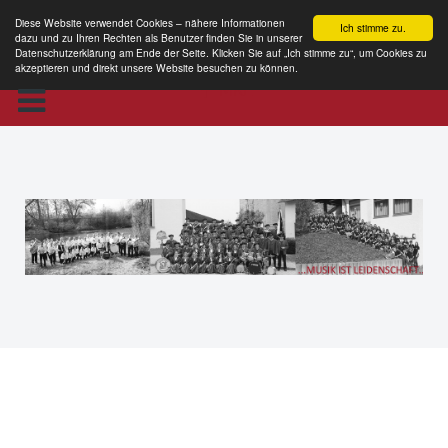
Diese Website verwendet Cookies – nähere Informationen
Ich stimme zu.
dazu und zu Ihren Rechten als Benutzer finden Sie in unserer
Datenschutzerklärung am Ende der Seite. Klicken Sie auf „Ich stimme zu“, um Cookies zu
akzeptieren und direkt unsere Website besuchen zu können.
MKE