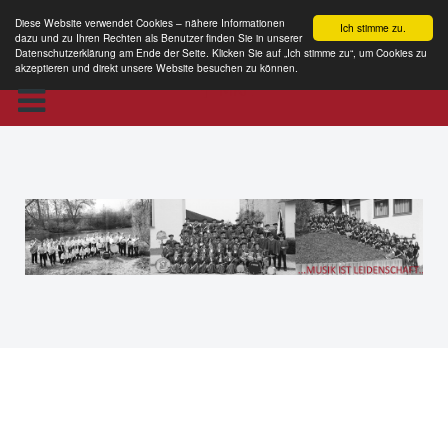
Diese Website verwendet Cookies – nähere Informationen
Ich stimme zu.
dazu und zu Ihren Rechten als Benutzer finden Sie in unserer
Datenschutzerklärung am Ende der Seite. Klicken Sie auf „Ich stimme zu“, um Cookies zu
akzeptieren und direkt unsere Website besuchen zu können.
MKE